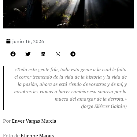
junio 16, 2026
«Toda esta gente fría, toda esta gente a la cual le falta
el correr tremendo de la vida de la historia y la vida de
la pasión, ahora se está riendo de vosotros y de mí, y
nosotros les vamos a hacer cambiar esa sonrisa por la
mueca del amargar de la derrota.»
(Jorge Eliércer Gaitán)
Por
Enver Vargas Murcia
Foto de
Etienne Marais