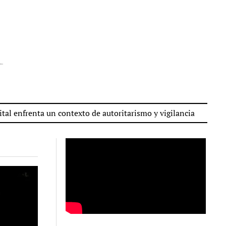
nta un contexto de autoritarismo y vigilancia
Los gobier